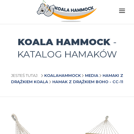
O NAS
OFERTA
KOALA HAMMOCK
-
GDZIE KUPIĆ
KATALOG HAMAKÓW
ZOSTAŃ DYSTRYBUTOREM
MEDIA
JESTEŚ TUTAJ:
KOALAHAMMOCK
MEDIA
HAMAKI Z
DRĄŻKIEM KOALA
HAMAK Z DRĄŻKIEM BOHO - CC-11
KONTAKT
PL