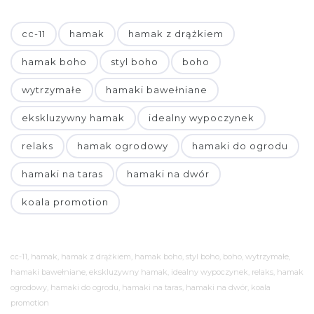
cc-11
hamak
hamak z drążkiem
hamak boho
styl boho
boho
wytrzymałe
hamaki bawełniane
ekskluzywny hamak
idealny wypoczynek
relaks
hamak ogrodowy
hamaki do ogrodu
hamaki na taras
hamaki na dwór
koala promotion
cc-11, hamak, hamak z drążkiem, hamak boho, styl boho, boho, wytrzymałe,
hamaki bawełniane, ekskluzywny hamak, idealny wypoczynek, relaks, hamak
ogrodowy, hamaki do ogrodu, hamaki na taras, hamaki na dwór, koala
promotion