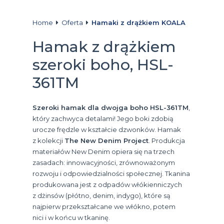
Home
Oferta
Hamaki z drążkiem KOALA
Hamak z drążkiem
szeroki boho, HSL-
361TM
Szeroki hamak dla dwojga
boho HSL-361TM
,
który zachwyca detalami! Jego boki zdobią
urocze frędzle w kształcie dzwonków. Hamak
z kolekcji
The New Denim Project
. Produkcja
materiałów New Denim opiera się na trzech
zasadach: innowacyjności, zrównoważonym
rozwoju i odpowiedzialności społecznej. Tkanina
produkowana jest z odpadów włókienniczych
z dżinsów (płótno, denim, indygo), które są
najpierw przekształcane we włókno, potem
nici i w końcu w tkaninę.