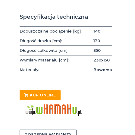
Specyfikacja techniczna
Dopuszczalne obciążenie [kg]:
140
Długość drążka [cm]:
130
Długość całkowita [cm]:
350
Wymiary materiału [cm]:
230x150
Materiały:
Bawełna
KUP ONLINE
DOSTĘPNE WARIANTY