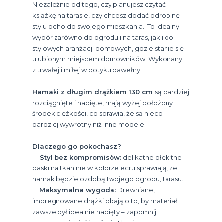
Niezależnie od tego, czy planujesz czytać
książkę na tarasie, czy chcesz dodać odrobinę
stylu boho do swojego mieszkania. To idealny
wybór zarówno do ogrodu i na taras, jak i do
stylowych aranżacji domowych, gdzie stanie się
ulubionym miejscem domowników. Wykonany
z trwałej i miłej w dotyku bawełny.
Hamaki z długim drążkiem 130 cm
są bardziej
rozciągnięte i napięte, mają wyżej położony
środek ciężkości, co sprawia, że są nieco
bardziej wywrotny niż inne modele.
Dlaczego go pokochasz?
Styl bez kompromisów:
delikatne błękitne
paski na tkaninie w kolorze ecru sprawiają, że
hamak będzie ozdobą twojego ogrodu, tarasu.
Maksymalna wygoda:
Drewniane,
impregnowane drążki dbają o to, by materiał
zawsze był idealnie napięty – zapomnij