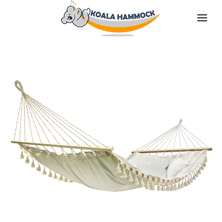
O NAS
OFERTA
GDZIE KUPIĆ
ZOSTAŃ DYSTRYBUTOREM
MEDIA
KONTAKT
PL