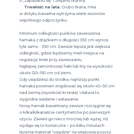
o „zapadaniu się” i zwijaniu tkaniny.
Trwałość na lata:
Grubo tkana, miła
w dotyku bawełna wytrzyma wiele sezonów
wspólnego odpoczynku.
Minimum odległości punków zawieszenia
hamaka z drążkiem o długości 350 cm wynosi
tyle samo - 350 cm. Zawsze lepsza jest większa
odległość, gdzie będziemy mieli miejsce na
regulacje linek przy zawieszaniu.
Najlepiej zamontować haki lub liny na wysokości
około 120–150 cm od ziemi.
Gdy usiądziesz do środka, najniższy punkt
hamaka powinien znajdować się około 40–50 cm
nad ziemią (wysokość krzesła). Ułatwia to
wygodne siadanie i wstawanie.
Nowy hamak bawełniany zawsze rozciągnie się
o kilka/kilkanaście centymetrów po pierwszym
użyciu. Zawieś go nieco mocniej lub wyżej, niż
wydaje się to konieczne – po kilku minutach
leżenia materiał "osiądzie" na właściwej pozycji.