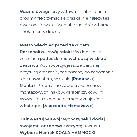
Ważne uwagi:
przy wstawaniu lub siadaniu
prosimy nie trzymać się drążka, nie należy też
gwałtownie wskakiwać lub rzucać się w hamak
- połamiemy drążek.
Warto wiedzieć przed zakupem:
Personalizuj swój relaks:
Widoczne na
zdjęciach
poduszki nie wchodzą w skład
zestawu
. Aby stworzyć jeszcze bardziej
przytulną aranżację, zapraszamy do zapoznania
się z naszą ofertą w dziale
[Poduszki].
Montaż:
Produkt nie zawiera akcesoriów
montażowych (haków, karabińczyków, lin).
Wszystkie niezbędne elementy znajdziesz
w kategorii
[Akcesoria Montażowe].
Zainwestuj w swój wypoczynek i dodaj
swojemu ogrodowi szczyptę luksusu.
Wybierz Hamak KOALA HAMMOCK!