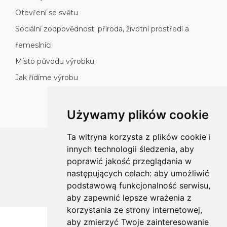
Otevření se světu
Sociální zodpovědnost: příroda, životní prostředí a
řemeslníci
Místo původu výrobku
Jak řídíme výrobu
Używamy plików cookie
Ta witryna korzysta z plików cookie i
innych technologii śledzenia, aby
All rights reserved
poprawić jakość przeglądania w
Copyright © 2026 koalahammock.com
następujących celach:
aby umożliwić
Designed by
MOUTON interactive
podstawową funkcjonalność serwisu
,
aby zapewnić lepsze wrażenia z
korzystania ze strony internetowej
,
aby zmierzyć Twoje zainteresowanie