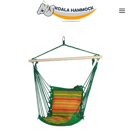
O NÁS
NABÍDKA
PRODEJNY
STAŇTE SE DISTRIBUTOREM
MÉDIA
KONTAKT
CS