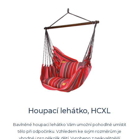
Houpací lehátko, HCXL
Bavlněné houpací lehátko Vám umožní pohodlně umístit
tělo při odpočinku. Vzhledem ke svým rozměrům je
vhodné i pro několik dětí. Vyrobeno z nejkvalitnější