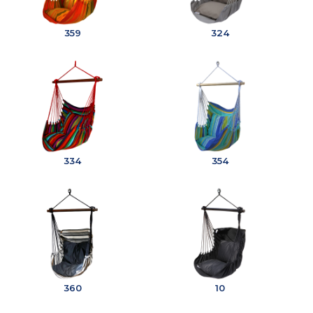
359
324
334
354
360
10