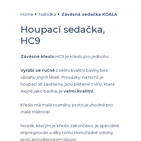
Home
Nabídka
Závěsná sedačka KOALA
Houpací sedačka,
HC9
Závěsné křeslo
HC9 je křeslo pro jednoho.
Vyrábí se ručně
z velmi kvalitní bavlny bez
obsahu jiných látek. Provázky, na nichž je
houpací síť zavěšena, jsou pletené z vlny, která
stejně jako bavlna, je
velmi kvalitní.
Křeslo má malé rozměry, proto je vhodné pro
malé místnosti.
Nosník, kterým je křeslo zakončeno, je speciálně
impregnován a díky tomu mimořádně odolný
proti atmosférickým vlivům.