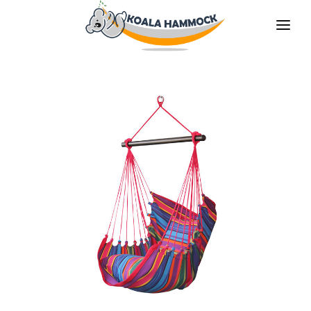
O NÁS
NABÍDKA
PRODEJNY
STAŇTE SE DISTRIBUTOREM
MÉDIA
KONTAKT
CS