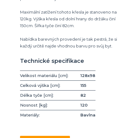
Maximální zatížení tohoto křesla je stanoveno na
120kg. Výška křesla od dolní hrany do držáku činí
150cm. Šířka tyče činí 82cm.
Nabídka barevných provedení je tak pestrá, že si
každý určitě najde vhodnou barvu pro svůj byt.
Technické specifikace
Velikost materiálu [cm]:
128x98
Celková výška [cm]:
155
Délka tyče [cm]:
82
Nosnost [kg]:
120
Materiály:
Bavlna