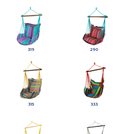
319
290
315
333