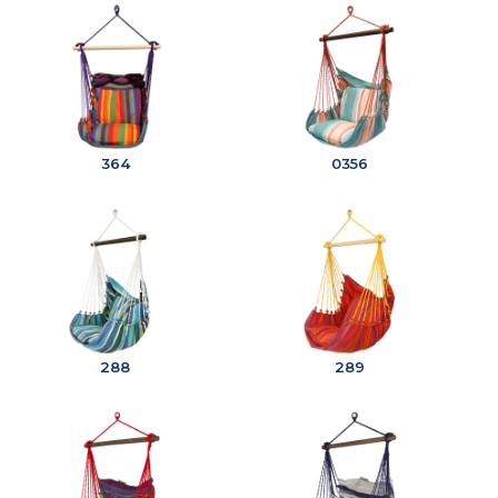
364
0356
288
289