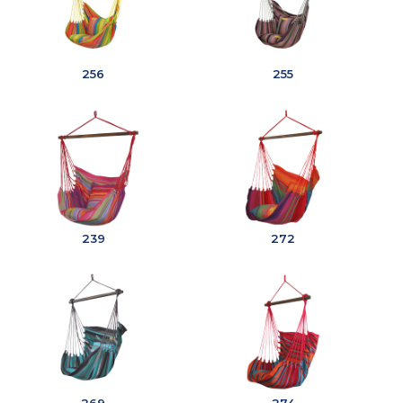
256
255
239
272
269
274