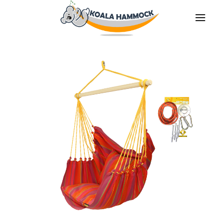
O NÁS
NABÍDKA
PRODEJNY
STAŇTE SE DISTRIBUTOREM
MÉDIA
KONTAKT
CS