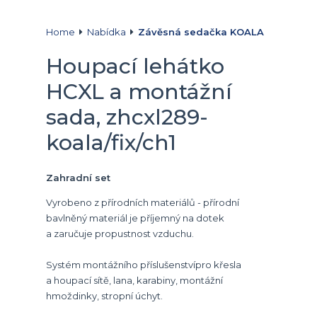
Home
Nabídka
Závěsná sedačka KOALA
Houpací lehátko
HCXL a montážní
sada, zhcxl289-
koala/fix/ch1
Zahradní set
Vyrobeno z přírodních materiálů - přírodní
bavlněný materiál je příjemný na dotek
a zaručuje propustnost vzduchu.
Systém montážního příslušenstvípro křesla
a houpací sítě, lana, karabiny, montážní
hmoždinky, stropní úchyt.