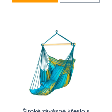
Široké závěsné křeslo s