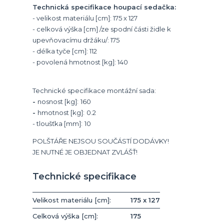
Technická specifikace houpací sedačka:
- velikost materiálu [cm]: 175 x 127
- celková výška [cm] /ze spodní části židle k
upevňovacímu držáku/: 175
- délka tyče [cm]: 112
- povolená hmotnost [kg]: 140
Technické specifikace montážní sada:
-
nosnost [kg]:
160
-
hmotnost [kg]:
0.2
- tloušťka [mm]:
10
POLŠTÁŘE NEJSOU SOUČÁSTÍ DODÁVKY!
JE NUTNÉ JE OBJEDNAT ZVLÁŠŤ!
Technické specifikace
Velikost materiálu [cm]:
175 x 127
Celková výška [cm]:
175