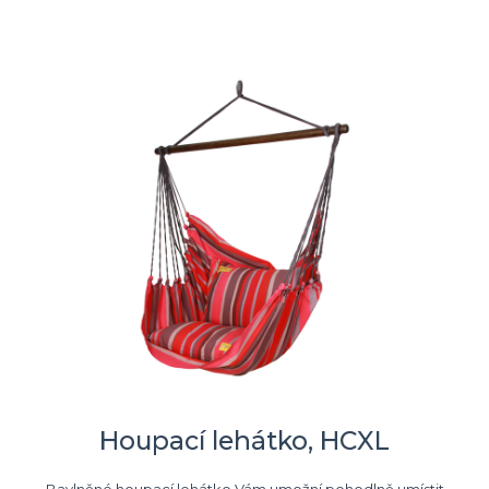
Houpací lehátko, HCXL
Bavlněné houpací lehátko Vám umožní pohodlně umístit