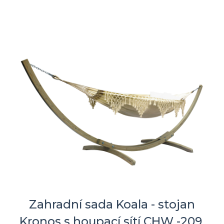
Zahradní sada Koala - stojan
Kronos s houpací sítí CHW -209,