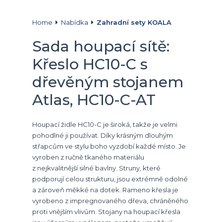
Home
Nabídka
Zahradní sety KOALA
Sada houpací sítě:
Křeslo HC10-C s
dřevěným stojanem
Atlas, HC10-C-AT
Houpací židle HC10-C je široká, takže je velmi
pohodlné ji používat. Díky krásným dlouhým
střapcům ve stylu boho vyzdobí každé místo. Je
vyroben z ručně tkaného materiálu
z nejkvalitnější silné bavlny. Struny, které
podporují celou strukturu, jsou extrémně odolné
a zároveň měkké na dotek. Rameno křesla je
vyrobeno z impregnovaného dřeva, chráněného
proti vnějším vlivům. Stojany na houpací křesla