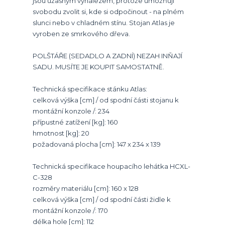
jsou úžasným vynálezem, protože umožňují
svobodu zvolit si, kde si odpočinout - na plném
slunci nebo v chladném stínu. Stojan Atlas je
vyroben ze smrkového dřeva.
POLŠTÁŘE (SEDADLO A ZADNÍ) NEZAH INŇAJÍ
SADU. MUSÍTE JE KOUPIT SAMOSTATNĚ.
Technická specifikace stánku Atlas:
celková výška [cm] / od spodní části stojanu k
montážní konzole /: 234
přípustné zatížení [kg]: 160
hmotnost [kg]: 20
požadovaná plocha [cm]: 147 x 234 x 139
Technická specifikace houpacího lehátka HCXL-
C-328
rozměry materiálu [cm]: 160 x 128
celková výška [cm] / od spodní části židle k
montážní konzole /: 170
délka hole [cm]: 112