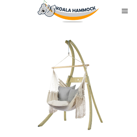
O NÁS
NABÍDKA
PRODEJNY
STAŇTE SE DISTRIBUTOREM
MÉDIA
KONTAKT
CS