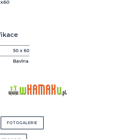
7x60
fikace
50 x 60
Bavlna
FOTOGALERIE