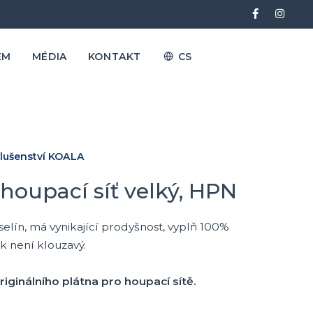
EM
MÉDIA
KONTAKT
CS
slušenství KOALA
 houpací síť velký, HPN
vliselín, má vynikající prodyšnost, vyplň 100%
k není klouzavý.
riginálního plátna pro houpací sítě.