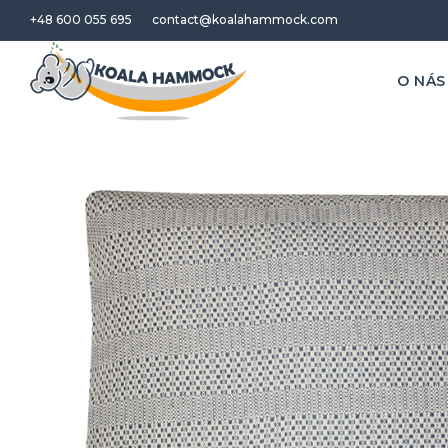
+48 600 055 695
contact@koalahammock.com
O NÁS