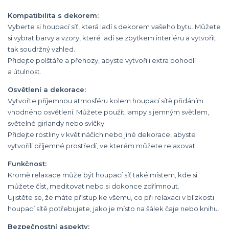
Kompatibilita s dekorem:
Vyberte si houpací síť, která ladí s dekorem vašeho bytu. Můžete
si vybrat barvy a vzory, které ladí se zbytkem interiéru a vytvořit
tak soudržný vzhled.
Přidejte polštáře a přehozy, abyste vytvořili extra pohodlí
a útulnost.
Osvětlení a dekorace:
Vytvořte příjemnou atmosféru kolem houpací sítě přidáním
vhodného osvětlení. Můžete použít lampy s jemným světlem,
světelné girlandy nebo svíčky.
Přidejte rostliny v květináčích nebo jiné dekorace, abyste
vytvořili příjemné prostředí, ve kterém můžete relaxovat.
Funkčnost:
Kromě relaxace může být houpací síť také místem, kde si
můžete číst, meditovat nebo si dokonce zdřímnout.
Ujistěte se, že máte přístup ke všemu, co při relaxaci v blízkosti
houpací sítě potřebujete, jako je místo na šálek čaje nebo knihu.
Bezpečnostní aspekty: