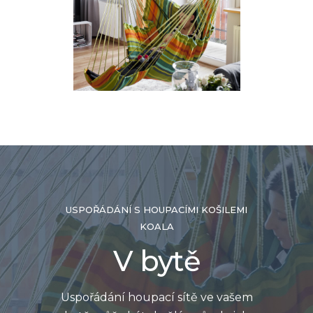
USPOŘÁDÁNÍ S HOUPACÍMI KOŠILEMI
KOALA
V bytě
Uspořádání houpací sítě ve vašem