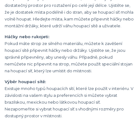
dostatečný prostor pro roztažení po celé její délce. Ujistěte se,
že je dostatek místa podélně i do stran, aby se houpací síť mohla
volně houpat. Hledejte místa, kam můžete připevnit háčky nebo
montážní držáky, které udrží váhu houpací sítě a uživatele.
Háčky nebo rukojeti:
Pokud máte strop ze silného materiálu, můžete k zavěšení
houpací sítě připevnit háčky nebo držáky. Ujistěte se, že jsou
správně připevněny, aby unesly váhu. Případně, pokud
nemůžete nic připevnit na strop, můžete použít speciální stojan
na houpací síť, který lze umístit do místnosti.
Výběr houpací sítě:
Existuje mnoho typů houpacích sítí, které lze použít v interiéru. V
závislosti na vašem stylu a preferencích si můžete vybrat
brazilskou, mexickou nebo látkovou houpací síť.
Nezapomeňte si vybrat houpací síť s vhodnými rozměry pro
dostupný prostor v místnosti.