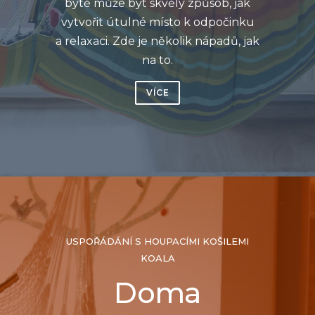
bytě může být skvělý způsob, jak
vytvořit útulné místo k odpočinku
a relaxaci. Zde je několik nápadů, jak
na to.
VÍCE
USPOŘÁDÁNÍ S HOUPACÍMI KOŠILEMI
KOALA
Doma