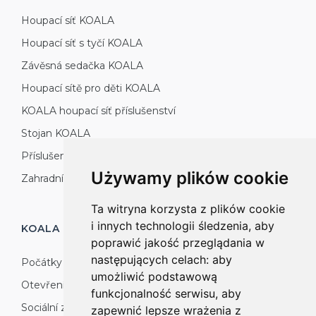
Houpací síť KOALA
Houpací síť s tyčí KOALA
Závěsná sedačka KOALA
Houpací sítě pro děti KOALA
KOALA houpací síť příslušenství
Stojan KOALA
Příslušenství KOALA
Używamy plików cookie
Zahradní sety KOALA
Ta witryna korzysta z plików cookie
i innych technologii śledzenia, aby
KOALA HOUPACÍ SÍTĚ
VÝROBA
poprawić jakość przeglądania w
następujących celach:
aby
Počátky
umożliwić podstawową
Otevření se světu
funkcjonalność serwisu
,
aby
Sociální zodpovědnost: příroda, životní prostředí a
zapewnić lepsze wrażenia z