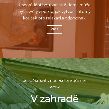
Uspořádání houpací sítě doma může
být skvělý způsob, jak vytvořit útulný
koutek pro relaxaci a odpočinek.
VÍCE
USPOŘÁDÁNÍ S HOUPACÍMI KOŠILEMI
KOALA
V zahradě