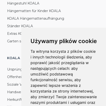
Hängestuhl KOALA
Hängematten für Kinder KOALA
KOALA Hängemattenaufhängung
Ständer KOALA
Extras KOALA
Używamy plików cookie
Garten setzt KOALA
Ta witryna korzysta z plików cookie
i innych technologii śledzenia, aby
KOALA HÄNGEMATTEN
PRODUKTION
poprawić jakość przeglądania w
następujących celach:
aby
Ursprünge
umożliwić podstawową
Offenheit für die Welt
funkcjonalność serwisu
,
aby
Soziale Verantwortung: Natur, Umwelt und
zapewnić lepsze wrażenia z
korzystania ze strony internetowej
,
Handwerker
aby zmierzyć Twoje zainteresowanie
Herkunft des Produktes
naszymi produktami i usługami oraz