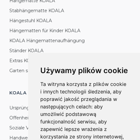
Hängematte KOALA
Stabhängematte KOALA
Hängestuhl KOALA
Hängematten für Kinder KOALA
KOALA Hängemattenaufhängung
Ständer KOALA
Extras KOALA
Używamy plików cookie
Garten setzt KOALA
Ta witryna korzysta z plików cookie
i innych technologii śledzenia, aby
KOALA HÄNGEMATTEN
PRODUKTION
poprawić jakość przeglądania w
następujących celach:
aby
Ursprünge
umożliwić podstawową
Offenheit für die Welt
funkcjonalność serwisu
,
aby
Soziale Verantwortung: Natur, Umwelt und
zapewnić lepsze wrażenia z
korzystania ze strony internetowej
,
Handwerker