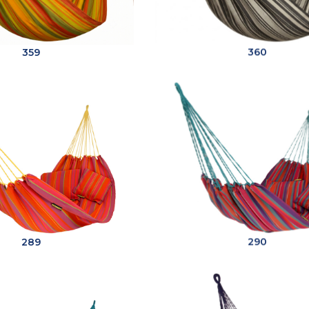
359
360
289
290