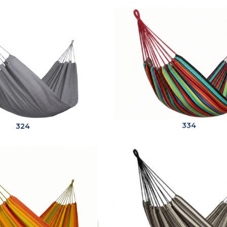
324
334