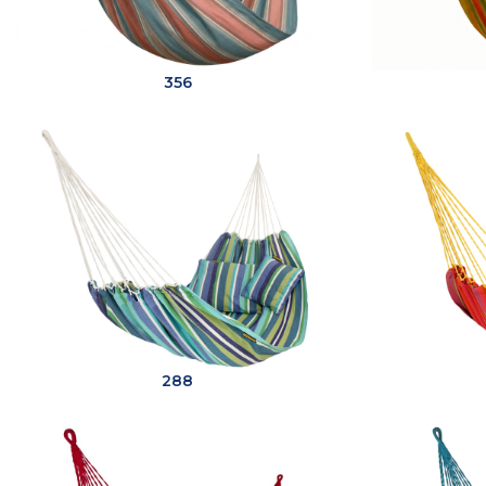
356
288