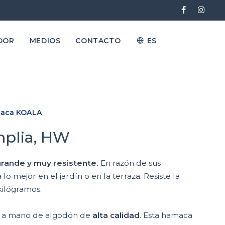
DOR
MEDIOS
CONTACTO
ES
aca KOALA
plia, HW
rande y muy resistente.
En razón de sus
o mejor en el jardín o en la terraza. Resiste la
kilógramos.
ho a mano de algodón de
alta calidad
. Esta hamaca