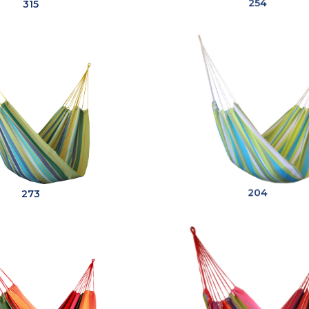
315
254
273
204