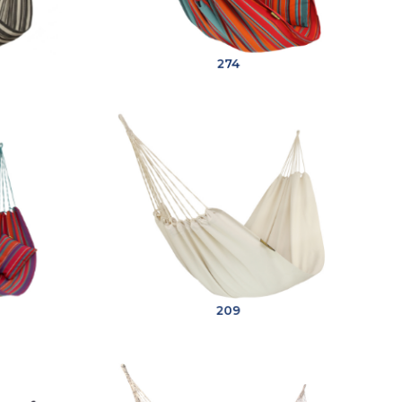
274
209