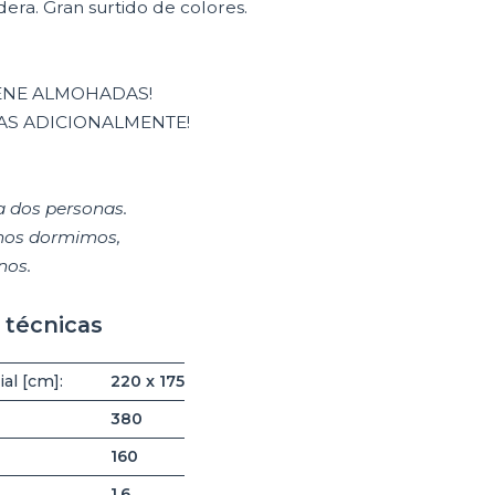
era. Gran surtido de colores.
IENE ALMOHADAS!
AS ADICIONALMENTE!
 dos personas.
nos dormimos,
nos.
 técnicas
al [cm]:
220 x 175
380
160
1.6