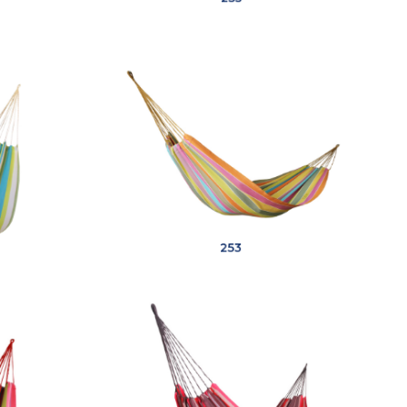
255
253