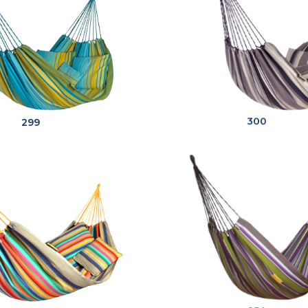
299
300