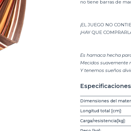
no tiene barras de mad
¡EL JUEGO NO CONT
¡HAY QUE COMPRARL
Es hamaca hecha para
Mecidos suavemente 
Y tenemos sueňos divi
Especificaciones
Dimensiones del materi
Longitud total [cm]:
Carga/resistencia[kg]:
Peso [kg]: