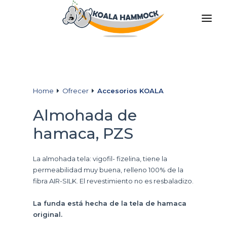
QUIÉNES SOMOS
OFRECER
TIENDAS
Home
Ofrecer
Accesorios KOALA
HÁGATE EL DISTRIBUDOR
Almohada de
MEDIOS
hamaca, PZS
CONTACTO
La almohada tela: vigofil- fizelina, tiene la
ES
permeabilidad muy buena, relleno 100% de la
fibra AIR-SILK. El revestimiento no es resbaladizo.
La funda está hecha de la tela de hamaca
original.