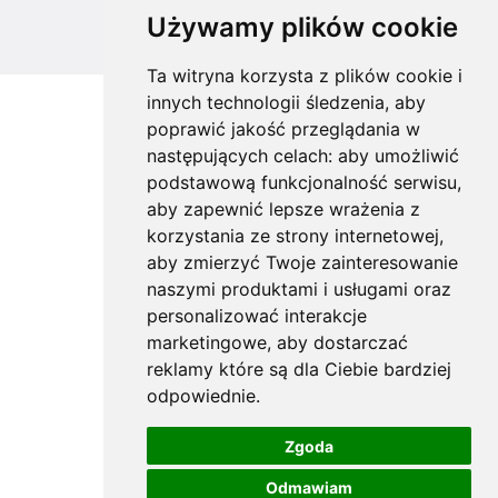
Używamy plików cookie
Designed by
MOUTON interactive
Ta witryna korzysta z plików cookie i
innych technologii śledzenia, aby
poprawić jakość przeglądania w
następujących celach:
aby umożliwić
podstawową funkcjonalność serwisu
,
aby zapewnić lepsze wrażenia z
korzystania ze strony internetowej
,
aby zmierzyć Twoje zainteresowanie
naszymi produktami i usługami oraz
personalizować interakcje
marketingowe
,
aby dostarczać
reklamy które są dla Ciebie bardziej
odpowiednie
.
Zgoda
Odmawiam