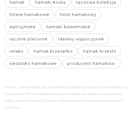
hamak
hamaki Koala
tęczowa kolekcja
fotele hamakowe
fotel hamakowy
wytrzymałe
hamaki bawełniane
ręcznie plecione
idealny wypoczynek
relaks
hamak krzesełko
hamak krzesło
siedzisko hamakowe
producent hamaków,
hamak, hamaki Koala, tęczowa kolekcja, fotele hamakowe, fotel hamakowy,
wytrzymałe, hamaki bawełniane, ręcznie plecione, idealny wypoczynek,
relaks, hamak krzesełko, hamak krzesło, siedzisko hamakowe, producent
hamaków,