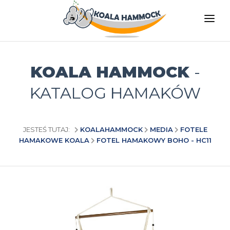
O NAS
OFERTA
KOALA HAMMOCK
-
GDZIE KUPIĆ
KATALOG HAMAKÓW
ZOSTAŃ DYSTRYBUTOREM
MEDIA
JESTEŚ TUTAJ:
KOALAHAMMOCK
MEDIA
FOTELE
HAMAKOWE KOALA
FOTEL HAMAKOWY BOHO - HC11
KONTAKT
PL