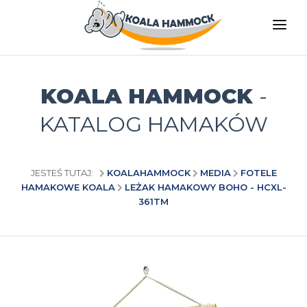
O NAS
OFERTA
KOALA HAMMOCK
-
GDZIE KUPIĆ
KATALOG HAMAKÓW
ZOSTAŃ DYSTRYBUTOREM
MEDIA
JESTEŚ TUTAJ:
KOALAHAMMOCK
MEDIA
FOTELE
HAMAKOWE KOALA
LEŻAK HAMAKOWY BOHO - HCXL-
KONTAKT
361TM
PL