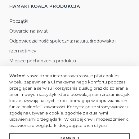
HAMAKI KOALA
PRODUKCJA
Początki
Otwarcie na świat
Odpowiedzialność społeczna: natura, środowisko i
rzemieślnicy
Miejsce pochodzenia produktu
Jak organizujemy produkcję
Ważne!
Nasza strona internetowa stosuje pliki cookies
w celu: zapewnienia Ci maksymalnego komfortu podczas
przeglądania serwisu i korzystania z usług oraz do zbierania
anonimowych statystyk, które pozwalają nam zrozumieć jak
ludzie używają naszych stron i pomagają w poprawianiu ich
funkcjonalności i zawartości. Korzystając ze strony wyrażasz
zgodę na używanie cookie, zgodnie z aktualnymi
All rights reserved
ustawieniami przeglądarki. W każdej chwili możesz zmienić
ustawienia przeglądarki decydujące o ich użyciu.
Copyright © 2026 koalahammock.com
Designed by
MOUTON interactive
ZAMKNIJ