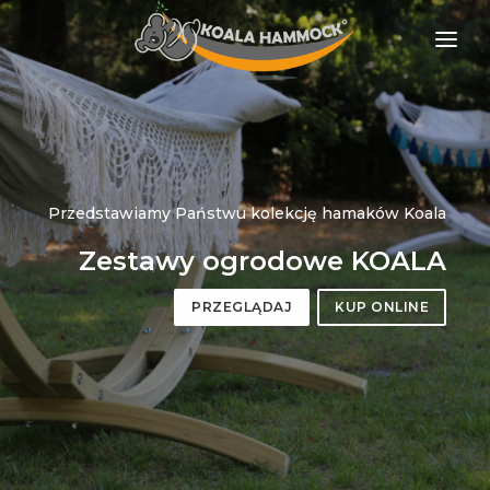
O NAS
OFERTA
GDZIE KUPIĆ
ZOSTAŃ DYSTRYBUTOREM
MEDIA
KONTAKT
PL