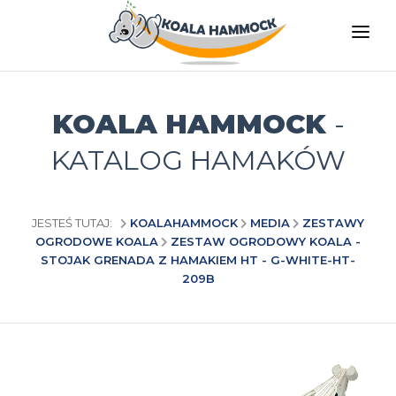
O NAS
OFERTA
KOALA HAMMOCK
-
GDZIE KUPIĆ
KATALOG HAMAKÓW
ZOSTAŃ DYSTRYBUTOREM
MEDIA
JESTEŚ TUTAJ:
KOALAHAMMOCK
MEDIA
ZESTAWY
OGRODOWE KOALA
ZESTAW OGRODOWY KOALA -
KONTAKT
STOJAK GRENADA Z HAMAKIEM HT - G-WHITE-HT-
209B
PL