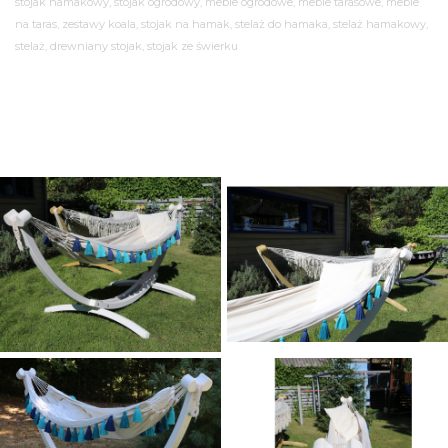
stojak hamakowy, stojak ogrodowy, meble ogrodowe, meble tarasowe, meble
na taras, zestawy koala, stojak na hamak, stelaż do hamaka, stelaż hamakowy,
stelaż, drewniany stojak, stojak ze świerku