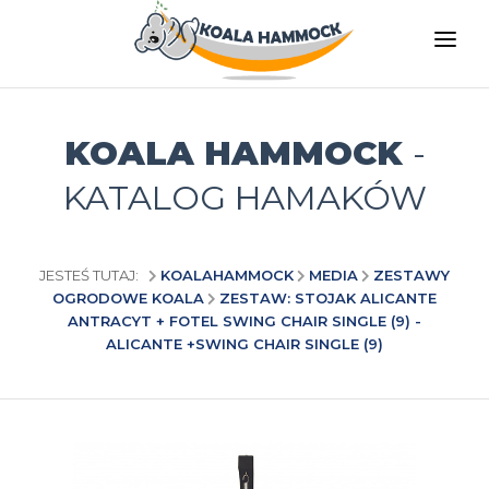
O NAS
OFERTA
KOALA HAMMOCK
-
GDZIE KUPIĆ
KATALOG HAMAKÓW
ZOSTAŃ DYSTRYBUTOREM
MEDIA
JESTEŚ TUTAJ:
KOALAHAMMOCK
MEDIA
ZESTAWY
OGRODOWE KOALA
ZESTAW: STOJAK ALICANTE
KONTAKT
ANTRACYT + FOTEL SWING CHAIR SINGLE (9) -
ALICANTE +SWING CHAIR SINGLE (9)
PL