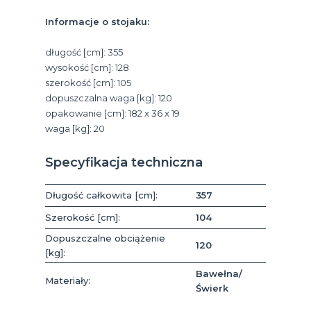
Informacje o stojaku:
długość [cm]: 355
wysokość [cm]: 128
szerokość [cm]: 105
dopuszczalna waga [kg]: 120
opakowanie [cm]: 182 x 36 x 19
waga [kg]: 20
Specyfikacja techniczna
Długość całkowita [cm]:
357
Szerokość [cm]:
104
Dopuszczalne obciążenie
120
[kg]:
Bawełna/
Materiały:
Świerk