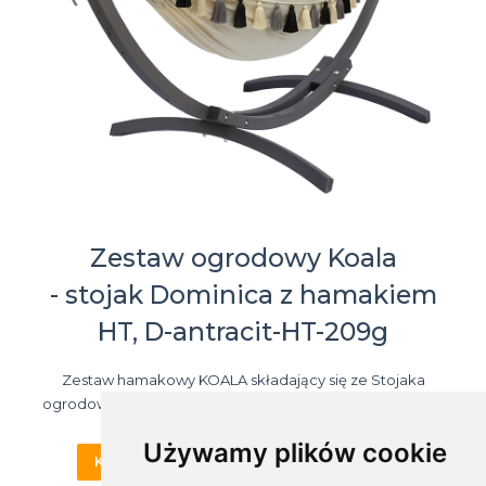
Zestaw ogrodowy Koala
- stojak Dominica z hamakiem
HT, D-antracit-HT-209g
Zestaw hamakowy KOALA składający się ze Stojaka
ogrodowego Dominica Antracyt i Hamaka Boho HT 209g
Używamy plików cookie
KARTA PRODUKTU
KUP ONLINE