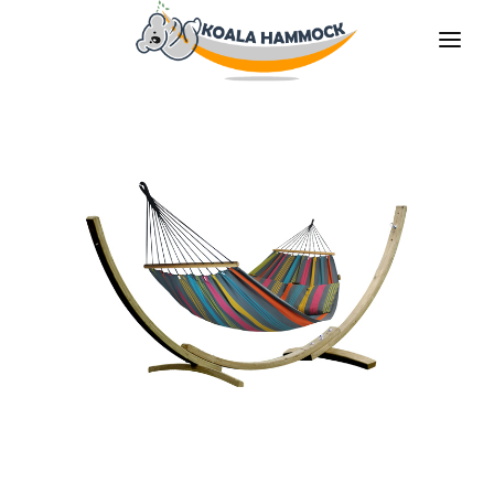
O NAS
OFERTA
GDZIE KUPIĆ
ZOSTAŃ DYSTRYBUTOREM
MEDIA
KONTAKT
PL