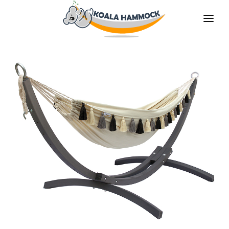
O NAS
OFERTA
GDZIE KUPIĆ
ZOSTAŃ DYSTRYBUTOREM
MEDIA
KONTAKT
PL