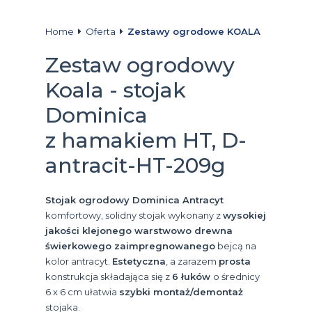
Home
Oferta
Zestawy ogrodowe KOALA
Zestaw ogrodowy
Koala - stojak
Dominica
z hamakiem HT, D-
antracit-HT-209g
Stojak ogrodowy Dominica Antracyt
komfortowy, solidny stojak wykonany z
wysokiej
jakości klejonego warstwowo drewna
świerkowego zaimpregnowanego
bejcą na
kolor antracyt.
Estetyczna
, a zarazem
prosta
konstrukcja składająca się z
6 łuków
o średnicy
6 x 6 cm ułatwia
szybki montaż/demontaż
stojaka.