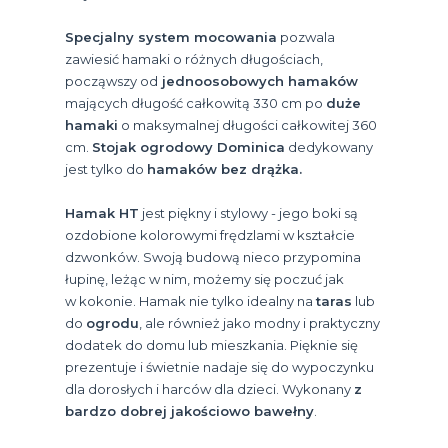
Specjalny system mocowania
pozwala
zawiesić hamaki o różnych długościach,
począwszy od
jednoosobowych hamaków
mających długość całkowitą 330 cm po
duże
hamaki
o maksymalnej długości całkowitej 360
cm.
Stojak ogrodowy Dominica
dedykowany
jest tylko do
hamaków bez drążka.
Hamak HT
jest piękny i stylowy - jego boki są
ozdobione kolorowymi frędzlami w kształcie
dzwonków. Swoją budową nieco przypomina
łupinę, leżąc w nim, możemy się poczuć jak
w kokonie. Hamak nie tylko idealny na
taras
lub
do
ogrodu
, ale również jako modny i praktyczny
dodatek do domu lub mieszkania. Pięknie się
prezentuje i świetnie nadaje się do wypoczynku
dla dorosłych i harców dla dzieci. Wykonany
z
bardzo dobrej jakościowo bawełny
.