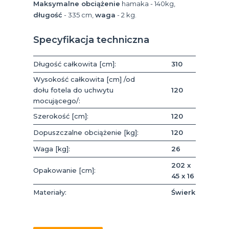
Maksymalne obciążenie
hamaka - 140kg,
długość
- 335 cm,
waga
- 2 kg.
Specyfikacja techniczna
Długość całkowita [cm]:
310
Wysokość całkowita [cm] /od
dołu fotela do uchwytu
120
mocującego/:
Szerokość [cm]:
120
Dopuszczalne obciążenie [kg]:
120
Waga [kg]:
26
202 x
Opakowanie [cm]:
45 x 16
Materiały:
Świerk