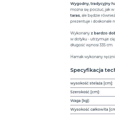
Wygodny, tradycyjny h
można się poczuć, jak w 
taras
, ale będzie równi
prezentuje i doskonale n
Wykonany
z bardzo do
w dotyku - utrzymuje ci
długość wynosi 335 cm.
Hamak wykonany ręcznie
Specyfikacja tec
wysokość stelaża [cm]:
Szerokość [cm]:
Waga [kg]:
Wysokość całkowita [cm