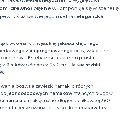
hamaka, dzięki
estetycznemu
wyglądowi
łom
(
drewno
) pięknie wkomponuje się w scenerię
 z pewnością będzie jego modną i
elegancką
ojak wykonany z
wysokiej jakości klejonego
ierkowego zaimpregnowanego
bejcą w kolorze
olor drzewa).
Estetyczna
, a zarazem
prosta
ię z
6 łuków
o średnicy 6 x 6 cm ułatwia
szybki
ka.
owania
pozwala zawiesić hamaki o różnych
 od
jednoosobowych hamaków
mających długość
że hamaki
o maksymalnej długości całkowitej 380
Grenada
dedykowany jest tylko do
hamaków bez