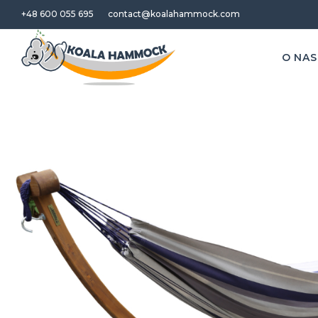
+48 600 055 695
contact@koalahammock.com
O NAS