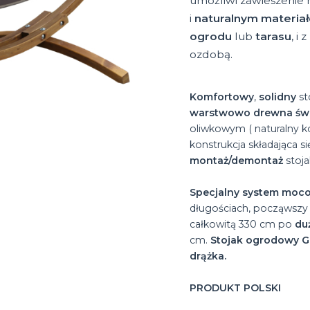
umożliwi zawieszenie 
i
naturalnym materia
ogrodu
lub
tarasu
, i
ozdobą.
Komfortowy
,
solidny
st
warstwowo drewna św
oliwkowym ( naturalny k
konstrukcja składająca s
montaż/demontaż
stoja
Specjalny system moc
długościach, począwszy
całkowitą 330 cm po
du
cm.
Stojak ogrodowy 
drążka.
PRODUKT POLSKI