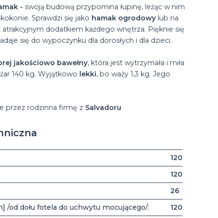
amak -
swoją budową przypomina łupinę, leżąc w nim
kokonie. Sprawdzi się jako
hamak ogrodowy
lub na
eż atrakcyjnym dodatkiem każdego wnętrza. Pięknie się
adaje się do wypoczynku dla dorosłych i dla dzieci.
brej jakościowo bawełny
, która jest wytrzymała i miła
ężar 140 kg. Wyjątkowo
lekki
, bo waży 1,3 kg. Jego
 przez rodzinna firmę z
Salvadoru
hniczna
120
120
26
] /od dołu fotela do uchwytu mocującego/:
120