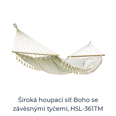
Široká houpací síť Boho se
závěsnými tyčemi, HSL-361TM