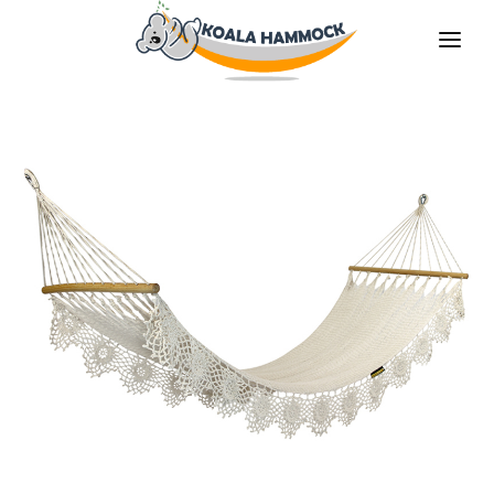
O NÁS
NABÍDKA
PRODEJNY
STAŇTE SE DISTRIBUTOREM
MÉDIA
KONTAKT
CS