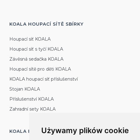
KOALA HOUPACÍ SÍTĚ
SBÍRKY
Houpací síť KOALA
Houpací síť s tyčí KOALA
Závěsná sedačka KOALA
Houpací sítě pro děti KOALA
KOALA houpací síť příslušenství
Stojan KOALA
Příslušenství KOALA
Zahradní sety KOALA
Używamy plików cookie
KOALA HOUPACÍ SÍTĚ
VÝROBA