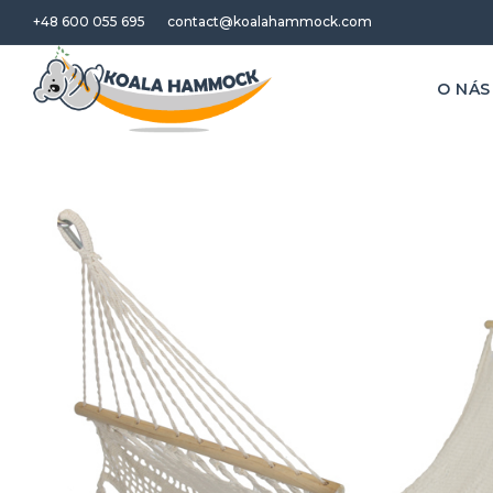
+48 600 055 695
contact@koalahammock.com
O NÁS