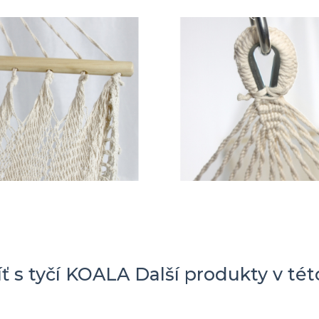
íť s tyčí KOALA
Další produkty v tét