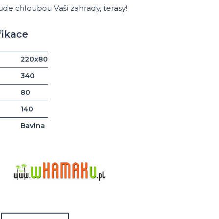
e chloubou Vaši zahrady, terasy!
fikace
220x80
340
80
140
Bavlna