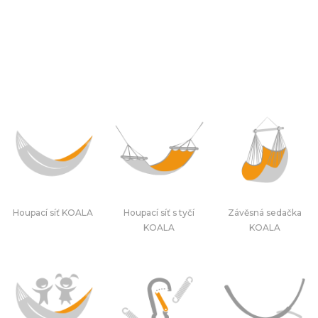
Houpací síť KOALA
Houpací síť s tyčí
Závěsná sedačka
KOALA
KOALA