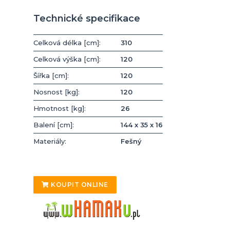
Technické specifikace
Celková délka [cm]:
310
Celková výška [cm]:
120
Šířka [cm]:
120
Nosnost [kg]:
120
Hmotnost [kg]:
26
Balení [cm]:
144 x 35 x 16
Materiály:
Fešný
KOUPIT ONLINE