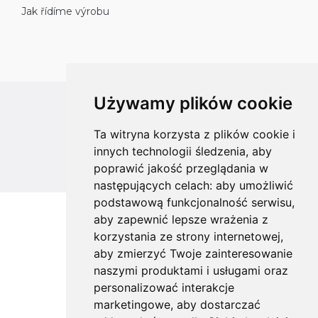
Jak řídíme výrobu
Używamy plików cookie
All rights reserved
Ta witryna korzysta z plików cookie i
Copyright © 2026 koalahammock.com
innych technologii śledzenia, aby
Designed by
MOUTON interactive
poprawić jakość przeglądania w
następujących celach:
aby umożliwić
podstawową funkcjonalność serwisu
,
aby zapewnić lepsze wrażenia z
korzystania ze strony internetowej
,
aby zmierzyć Twoje zainteresowanie
naszymi produktami i usługami oraz
personalizować interakcje
marketingowe
,
aby dostarczać