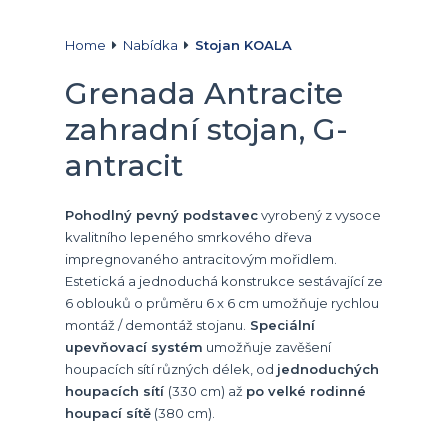
Home
Nabídka
Stojan KOALA
Grenada Antracite
zahradní stojan, G-
antracit
Pohodlný pevný podstavec
vyrobený z vysoce
kvalitního lepeného smrkového dřeva
impregnovaného antracitovým mořidlem.
Estetická a jednoduchá konstrukce sestávající ze
6 oblouků o průměru 6 x 6 cm umožňuje rychlou
montáž / demontáž stojanu.
Speciální
upevňovací systém
umožňuje zavěšení
houpacích sítí různých délek, od
jednoduchých
houpacích sítí
(330 cm) až
po velké rodinné
houpací sítě
(380 cm).