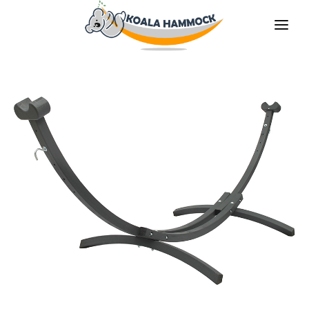
O NÁS
NABÍDKA
PRODEJNY
STAŇTE SE DISTRIBUTOREM
MÉDIA
KONTAKT
CS