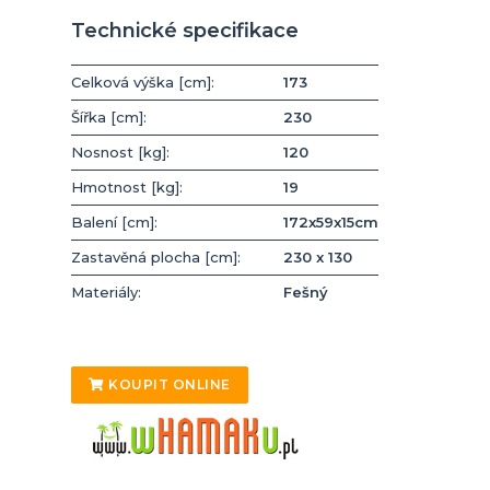
Technické specifikace
Celková výška [cm]:
173
Šířka [cm]:
230
Nosnost [kg]:
120
Hmotnost [kg]:
19
Balení [cm]:
172x59x15cm
Zastavěná plocha [cm]:
230 x 130
Materiály:
Fešný
KOUPIT ONLINE