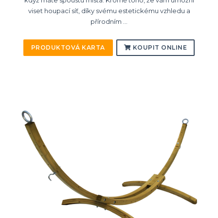
když máte spoustu místa. Kromě toho, že vám umožní
viset houpací síť, díky svému estetickému vzhledu a
přírodním ...
PRODUKTOVÁ KARTA
KOUPIT ONLINE