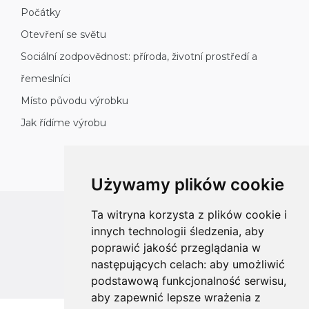
Počátky
Otevření se světu
Sociální zodpovědnost: příroda, životní prostředí a
řemeslníci
Místo původu výrobku
Jak řídíme výrobu
Używamy plików cookie
Ta witryna korzysta z plików cookie i
All rights reserved
innych technologii śledzenia, aby
Copyright © 2026 koalahammock.com
poprawić jakość przeglądania w
następujących celach:
aby umożliwić
Designed by
MOUTON interactive
podstawową funkcjonalność serwisu
,
aby zapewnić lepsze wrażenia z