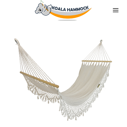
ÜBER UNS
ANGEBOT
GESCHÄFTE
BLEIBE VERTEILER
DIE MEDIEN
KONTAKT
DE