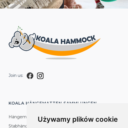
Join us:
KOALA HÄNGEMATTEN
SAMMLUNGEN
Hängematte KOALA
Używamy plików cookie
Stabhängematte KOALA