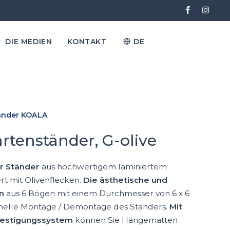
DIE MEDIEN
KONTAKT
DE
änder KOALA
rtenständer, G-olive
er Ständer
aus hochwertigem laminiertem
rt mit Olivenflecken.
Die ästhetische und
on
aus 6 Bögen mit einem Durchmesser von 6 x 6
hnelle Montage / Demontage des Ständers.
Mit
festigungssystem
können Sie Hängematten