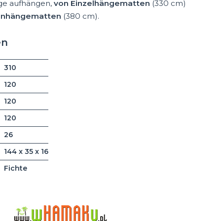
nge aufhängen,
von Einzelhängematten
(330 cm)
ienhängematten
(380 cm).
en
310
120
120
120
26
144 x 35 x 16
Fichte