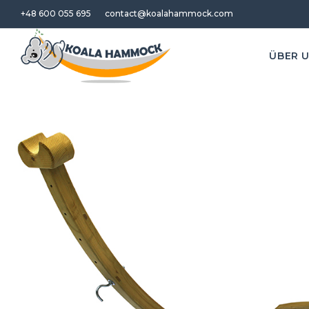
+48 600 055 695
contact@koalahammock.com
ÜBER 