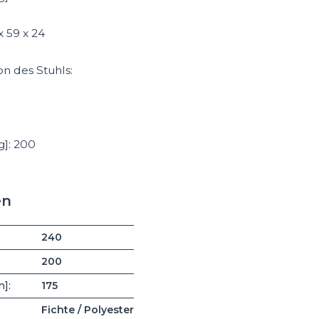
 59 x 24
on des Stuhls:
g]: 200
en
240
200
m]:
175
Fichte / Polyester