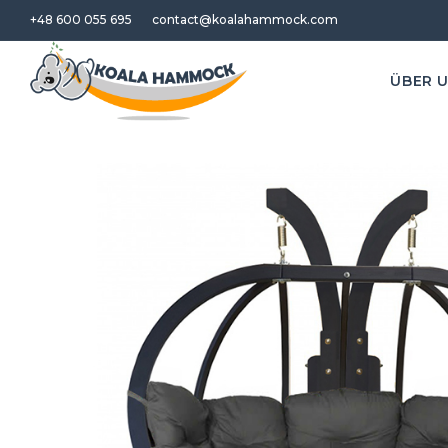
+48 600 055 695
contact@koalahammock.com
ÜBER 