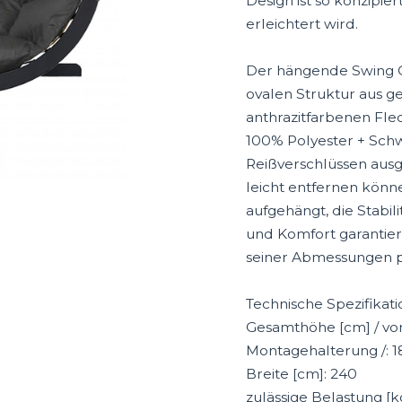
Design ist so konzipi
erleichtert wird.
Der hängende Swing Cha
ovalen Struktur aus g
anthrazitfarbenen Flec
100% Polyester + Schw
Reißverschlüssen ausg
leicht entfernen könn
aufgehängt, die Stabil
und Komfort garantier
seiner Abmessungen p
Technische Spezifikat
Gesamthöhe [cm] / von
Montagehalterung /: 1
Breite [cm]: 240
zulässige Belastung [k