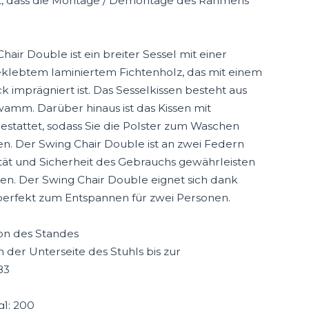
ert, dass die Montage / Demontage des Rahmens
ir Double ist ein breiter Sessel mit einer
eklebtem laminiertem Fichtenholz, das mit einem
k imprägniert ist. Das Sesselkissen besteht aus
amm. Darüber hinaus ist das Kissen mit
estattet, sodass Sie die Polster zum Waschen
en. Der Swing Chair Double ist an zwei Federn
ität und Sicherheit des Gebrauchs gewährleisten
en. Der Swing Chair Double eignet sich dank
erfekt zum Entspannen für zwei Personen.
ion des Standes
 der Unterseite des Stuhls bis zur
83
g]: 200