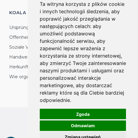
Ta witryna korzysta z plików cookie
i innych technologii śledzenia, aby
KOALA HÄNGEMATTEN
PRODUKTION
poprawić jakość przeglądania w
następujących celach:
aby
Ursprünge
umożliwić podstawową
Offenheit für die Welt
funkcjonalność serwisu
,
aby
Soziale Verantwortung: Natur, Umwelt und
zapewnić lepsze wrażenia z
korzystania ze strony internetowej
,
Handwerker
aby zmierzyć Twoje zainteresowanie
Herkunft des Produktes
naszymi produktami i usługami oraz
Wie organisieren wir die Fertigung?
personalizować interakcje
marketingowe
,
aby dostarczać
reklamy które są dla Ciebie bardziej
odpowiednie
.
Zgoda
All rights reserved
Odmawiam
Copyright © 2026 koalahammock.com
Zmiana ustawień