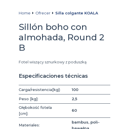
Home
Ofrecer
Silla colgante KOALA
Sillón boho con
almohada, Round 2
B
Fotel wiszący sznurkowy z poduszką
Especificaciones técnicas
Carga/resistencia[kg]:
100
Peso [kg]:
2,5
Głębokość fotela
60
[cm]:
bambus, poli-
Materiales:
bawełna