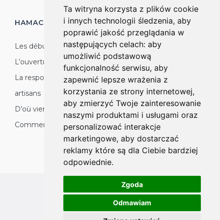
Ta witryna korzysta z plików cookie
i innych technologii śledzenia, aby
HAMACS KOALA
PRODUCTION
poprawić jakość przeglądania w
następujących celach:
aby
Les débuts
umożliwić podstawową
L’ouverture sur le monde
funkcjonalność serwisu
,
aby
La responsabilité sociale : nature, environnement,
zapewnić lepsze wrażenia z
korzystania ze strony internetowej
,
artisans
aby zmierzyć Twoje zainteresowanie
D’où vient le produit
naszymi produktami i usługami oraz
Comment nous organisons la production
personalizować interakcje
marketingowe
,
aby dostarczać
reklamy które są dla Ciebie bardziej
odpowiednie
.
Zgoda
All rights reserved
Odmawiam
Copyright © 2026 koalahammock.com