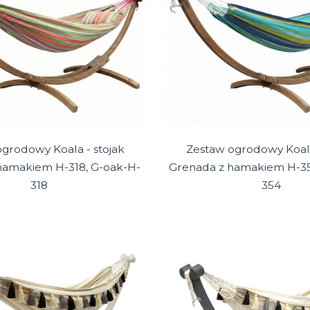
grodowy Koala - stojak
Zestaw ogrodowy Koala
hamakiem H-318, G-oak-H-
Grenada z hamakiem H-35
318
354