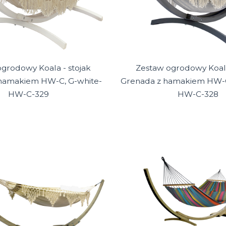
grodowy Koala - stojak
Zestaw ogrodowy Koala
hamakiem HW-C, G-white-
Grenada z hamakiem HW-C,
HW-C-329
HW-C-328