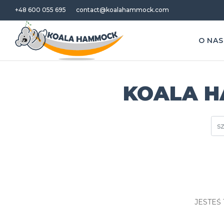
+48 600 055 695
contact@koalahammock.com
O NAS
KOALA 
JESTEŚ