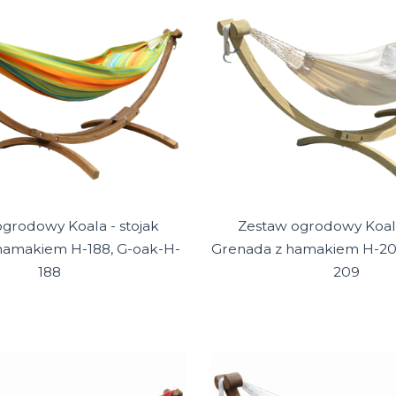
grodowy Koala - stojak
Zestaw ogrodowy Koala
hamakiem H-188, G-oak-H-
Grenada z hamakiem H-209
188
209