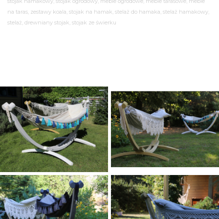
stojak hamakowy, stojak ogrodowy, meble ogrodowe, meble tarasowe, meble
na taras, zestawy koala, stojak na hamak, stelaż do hamaka, stelaż hamakowy,
stelaż, drewniany stojak, stojak ze świerku