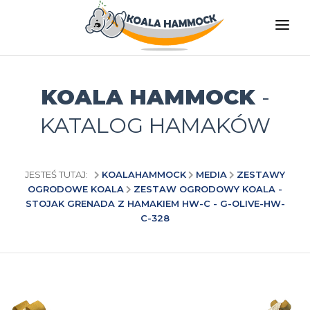
O NAS
OFERTA
KOALA HAMMOCK
-
GDZIE KUPIĆ
KATALOG HAMAKÓW
ZOSTAŃ DYSTRYBUTOREM
MEDIA
JESTEŚ TUTAJ:
KOALAHAMMOCK
MEDIA
ZESTAWY
OGRODOWE KOALA
ZESTAW OGRODOWY KOALA -
KONTAKT
STOJAK GRENADA Z HAMAKIEM HW-C - G-OLIVE-HW-
C-328
PL