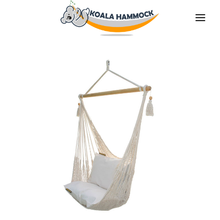
O NAS
OFERTA
GDZIE KUPIĆ
ZOSTAŃ DYSTRYBUTOREM
MEDIA
KONTAKT
PL