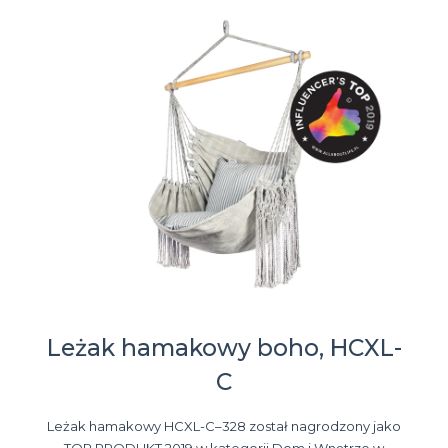
Leżak hamakowy boho, HCXL-
C
Leżak hamakowy HCXL-C–328 został nagrodzony jako
TOP PRODUKT 2019 w kategorii Dom i Wnętrze w