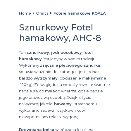
Home
Oferta
Fotele hamakowe KOALA
Sznurkowy Fotel
hamakowy, AHC-8
Ten
sznurkowy
,
jednoosobowy
fotel
hamakowy
jest jedyny w swoim rodzaju.
Wykonany z
ręcznie
plecionego sznurka
,
sprawia wrażenie delikatnego - jest jednak
bardzo
wytrzymały
(obciążenie maksymalne
-120kg). Ze względu na nieduży rozmiar świetnie
nadaje się do małego wnętrza, gdzie będzie
jego prawdziwą ozdobą. Dzięki użyciu
najwyższej jakości
bawełny
i starannemu
wykonaniu zapewni użytkownikowi
niezapomniany relaks i wygodę.
Drewniana belka
wieńcząca fotel jest