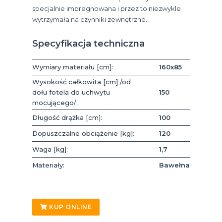
specjalnie impregnowana i przez to niezwykle
wytrzymała na czynniki zewnętrzne.
Specyfikacja techniczna
Wymiary materiału [cm]:
160x85
Wysokość całkowita [cm] /od
dołu fotela do uchwytu
150
mocującego/:
Długość drążka [cm]:
100
Dopuszczalne obciążenie [kg]:
120
Waga [kg]:
1,7
Materiały:
Bawełna
KUP ONLINE