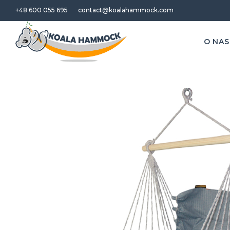
+48 600 055 695
contact@koalahammock.com
O NAS