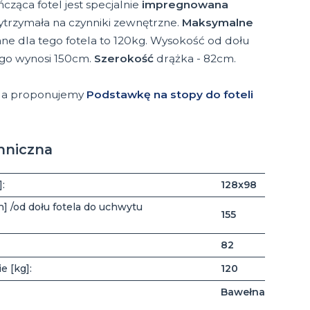
cząca fotel jest specjalnie
impregnowana
wytrzymała na czynniki zewnętrzne.
Maksymalne
ne dla tego fotela to 120kg. Wysokość od dołu
go wynosi 150cm.
Szerokość
drążka - 82cm.
a proponujemy
Podstawkę na stopy do foteli
hniczna
:
128x98
] /od dołu fotela do uchwytu
155
82
e [kg]:
120
Bawełna