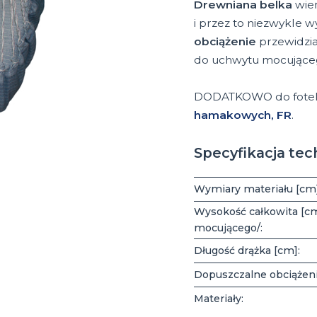
Drewniana
belka
wień
i przez to niezwykle 
obciążenie
przewidzia
do uchwytu mocujące
DODATKOWO do fotel
hamakowych, FR
.
Specyfikacja tec
Wymiary materiału [cm]
Wysokość całkowita [cm
mocującego/:
Długość drążka [cm]:
Dopuszczalne obciążeni
Materiały: