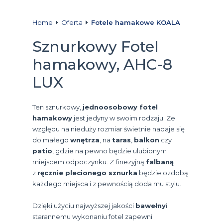
Home
Oferta
Fotele hamakowe KOALA
Sznurkowy Fotel
hamakowy, AHC-8
LUX
Ten sznurkowy,
jednoosobowy fotel
hamakowy
jest jedyny w swoim rodzaju. Ze
względu na nieduży rozmiar świetnie nadaje się
do małego
wnętrza
, na
taras
,
balkon
czy
patio
, gdzie na pewno będzie ulubionym
miejscem odpoczynku. Z finezyjną
falbaną
z
ręcznie plecionego sznurka
będzie ozdobą
każdego miejsca i z pewnością doda mu stylu.
Dzięki użyciu najwyższej jakości
bawełny
i
starannemu wykonaniu fotel zapewni