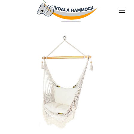
O NAS
OFERTA
GDZIE KUPIĆ
ZOSTAŃ DYSTRYBUTOREM
MEDIA
KONTAKT
PL