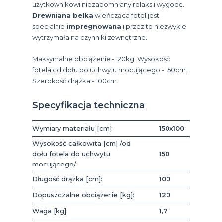
użytkownikowi niezapomniany relaks i wygodę.
Drewniana belka
wieńcząca fotel jest
specjalnie
impregnowana
i przez to niezwykle
wytrzymała na czynniki zewnętrzne.
Maksymalne obciążenie - 120kg. Wysokość
fotela od dołu do uchwytu mocującego - 150cm.
Szerokość drążka - 100cm.
Specyfikacja techniczna
Wymiary materiału [cm]:
150x100
Wysokość całkowita [cm] /od
dołu fotela do uchwytu
150
mocującego/:
Długość drążka [cm]:
100
Dopuszczalne obciążenie [kg]:
120
Waga [kg]:
1,7