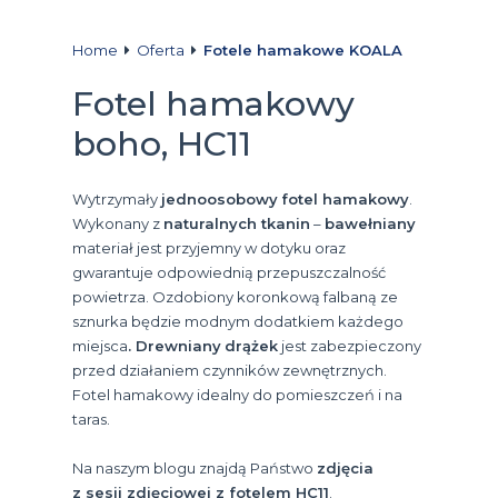
Home
Oferta
Fotele hamakowe KOALA
Fotel hamakowy
boho, HC11
Wytrzymały
jednoosobowy
fotel hamakowy
.
Wykonany z
naturalnych tkanin
–
bawełniany
materiał jest przyjemny w dotyku oraz
gwarantuje odpowiednią przepuszczalność
powietrza. Ozdobiony koronkową falbaną ze
sznurka będzie modnym dodatkiem każdego
miejsca
. Drewniany
drążek
jest zabezpieczony
przed działaniem czynników zewnętrznych.
Fotel hamakowy idealny do pomieszczeń i na
taras.
Na naszym blogu znajdą Państwo
zdjęcia
z sesji zdjęciowej z fotelem HC11
.