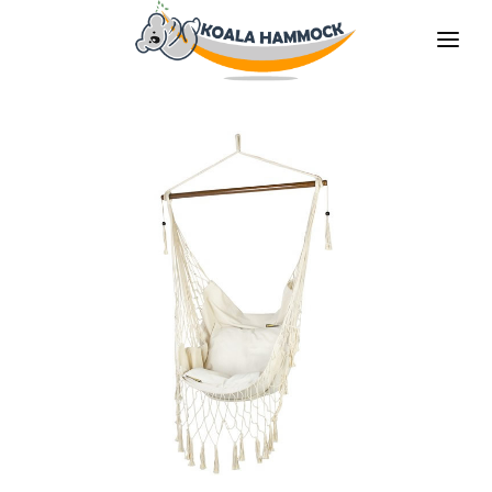
O NAS
OFERTA
GDZIE KUPIĆ
ZOSTAŃ DYSTRYBUTOREM
MEDIA
KONTAKT
PL