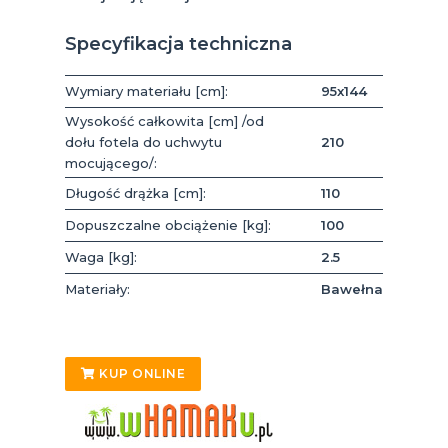
Specyfikacja techniczna
Wymiary materiału [cm]:
95x144
Wysokość całkowita [cm] /od
dołu fotela do uchwytu
210
mocującego/:
Długość drążka [cm]:
110
Dopuszczalne obciążenie [kg]:
100
Waga [kg]:
2.5
Materiały:
Bawełna
KUP ONLINE