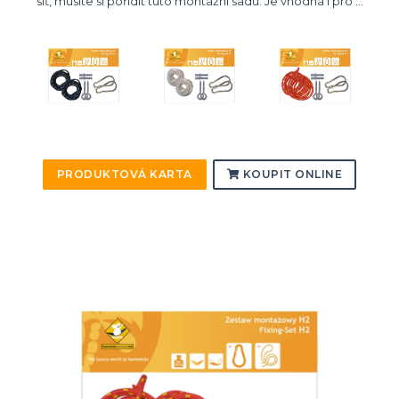
síť, musíte si pořídit tuto montážní sadu. Je vhodná i pro ...
PRODUKTOVÁ KARTA
KOUPIT ONLINE