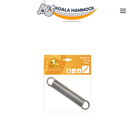
O NÁS
NABÍDKA
PRODEJNY
STAŇTE SE DISTRIBUTOREM
MÉDIA
KONTAKT
CS