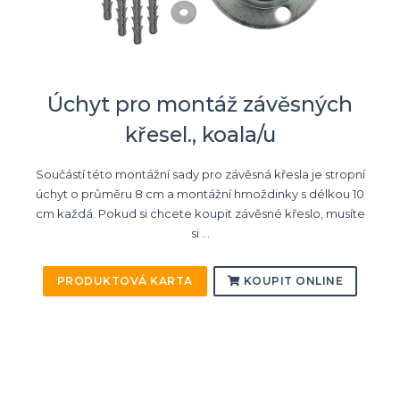
Úchyt pro montáž závěsných
křesel., koala/u
Součástí této montážní sady pro závěsná křesla je stropní
úchyt o průměru 8 cm a montážní hmoždinky s délkou 10
cm každá. Pokud si chcete koupit závěsné křeslo, musíte
si ...
PRODUKTOVÁ KARTA
KOUPIT ONLINE