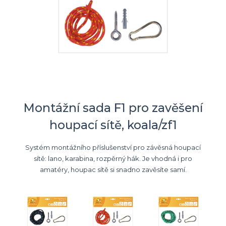
Montážní sada F1 pro zavěšení
houpací sítě, koala/zf1
Systém montážního příslušenství pro závěsná houpací
sítě: lano, karabina, rozpěrný hák. Je vhodná i pro
amatéry, houpac sítě si snadno zavěsíte samí.