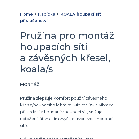
Home
Nabídka
KOALA houpací síť
příslušenství
Pružina pro montáž
houpacích sítí
a závěsných křesel,
koala/s
MONTÁŽ
Pružina zlepšuje komfort použití závěsného
křesla/houpacího lehátka. Minimalizuje vibrace
při sedání a houpání v houpací síti, snižuje
natažení látky a tím zvyšuje trvanlivost houpací
sítě.
Délka pružiny před roztažením 21cm.