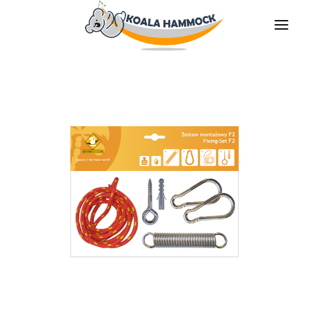
O NÁS
NABÍDKA
PRODEJNY
STAŇTE SE DISTRIBUTOREM
MÉDIA
KONTAKT
CS