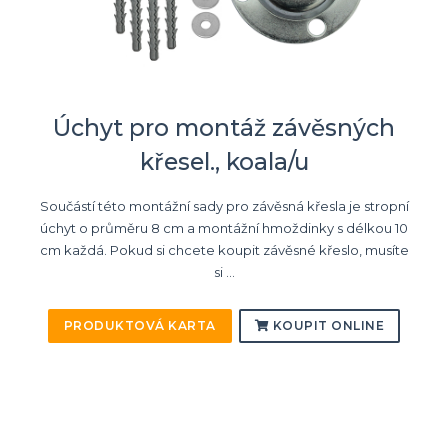
Úchyt pro montáž závěsných
křesel., koala/u
Součástí této montážní sady pro závěsná křesla je stropní
úchyt o průměru 8 cm a montážní hmoždinky s délkou 10
cm každá. Pokud si chcete koupit závěsné křeslo, musíte
si ...
PRODUKTOVÁ KARTA
KOUPIT ONLINE