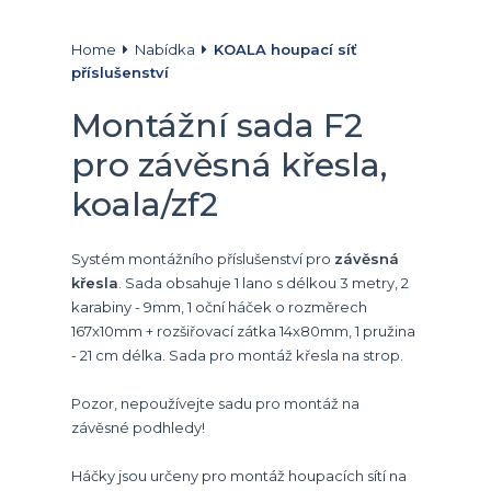
Home
Nabídka
KOALA houpací síť
příslušenství
Montážní sada F2
pro závěsná křesla,
koala/zf2
Systém montážního příslušenství pro
závěsná
křesla
. Sada obsahuje 1 lano s délkou 3 metry, 2
karabiny - 9mm, 1 oční háček o rozměrech
167x10mm + rozšiřovací zátka 14x80mm, 1 pružina
- 21 cm délka. Sada pro montáž křesla na strop.
Pozor, nepoužívejte sadu pro montáž na
závěsné podhledy!
Háčky jsou určeny pro montáž houpacích sítí na