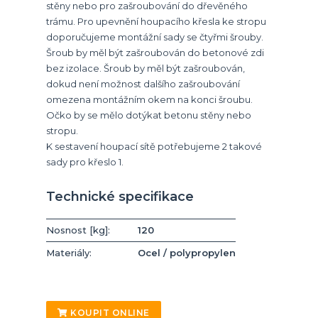
stěny nebo pro zašroubování do dřevěného
trámu. Pro upevnění houpacího křesla ke stropu
doporučujeme montážní sady se čtyřmi šrouby.
Šroub by měl být zašroubován do betonové zdi
bez izolace. Šroub by měl být zašroubován,
dokud není možnost dalšího zašroubování
omezena montážním okem na konci šroubu.
Očko by se mělo dotýkat betonu stěny nebo
stropu.
K sestavení houpací sítě potřebujeme 2 takové
sady pro křeslo 1.
Technické specifikace
Nosnost [kg]:
120
Materiály:
Ocel / polypropylen
KOUPIT ONLINE