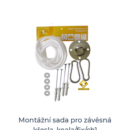
Montážní sada pro závěsná
křesla, koala/fix/ch1