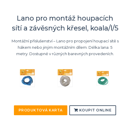
Lano pro montáž houpacích
sítí a závěsných křesel, koala/l/5
Montážní příslušenství – Lano pro propojení houpací sítě s
hákem nebo jiným montážním dílem. Délka lana: 5
metry. Dostupné v různých barevných provedeních.
PRODUKTOVÁ KARTA
KOUPIT ONLINE