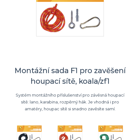
Montážní sada F1 pro zavěšení
houpací sítě, koala/zf1
Systém montážního příslušenství pro závěsná houpací
sítě: lano, karabina, rozpěrný hák. Je vhodná i pro
amatéry, houpac sítě si snadno zavěsíte samí.