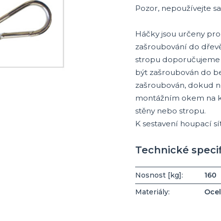
Pozor, nepoužívejte s
Háčky jsou určeny pro
zašroubování do dřev
stropu doporučujeme m
být zašroubován do be
zašroubován, dokud n
montážním okem na ko
stěny nebo stropu.
K sestavení houpací sí
Technické speci
Nosnost [kg]:
160
Materiály:
Ocel