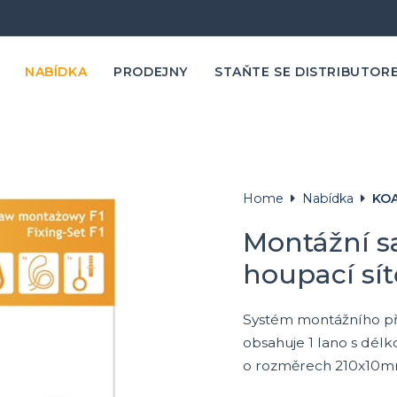
NABÍDKA
PRODEJNY
STAŇTE SE DISTRIBUTOR
Home
Nabídka
KOA
Montážní sa
houpací sítě
Systém montážního pří
obsahuje 1 lano s dél
o rozměrech 210x10mm