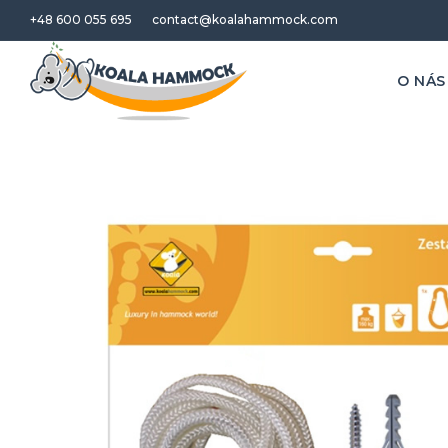
+48 600 055 695
contact@koalahammock.com
O NÁS