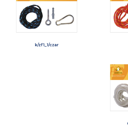
k/zf1_1/czar