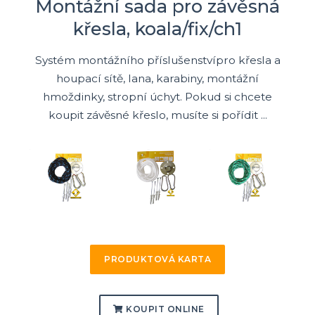
Montážní sada pro závěsná
křesla, koala/fix/ch1
Systém montážního příslušenstvípro křesla a
houpací sítě, lana, karabiny, montážní
hmoždinky, stropní úchyt. Pokud si chcete
koupit závěsné křeslo, musíte si pořídit ...
PRODUKTOVÁ KARTA
KOUPIT ONLINE