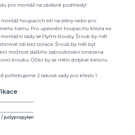
adu pro montáž na závěsné podhledy!
 montáž houpacích sítí na stěny nebo pro
ěného trámu. Pro upevnění houpacího křesla ke
ontážní sady se čtyřmi šrouby. Šroub by měl
tonové zdi bez izolace. Šroub by měl být
ení možnost dalšího zašroubování omezena
nci šroubu. Očko by se mělo dotýkat betonu
tě potřebujeme 2 takové sady pro křeslo 1.
fikace
 / polypropylen