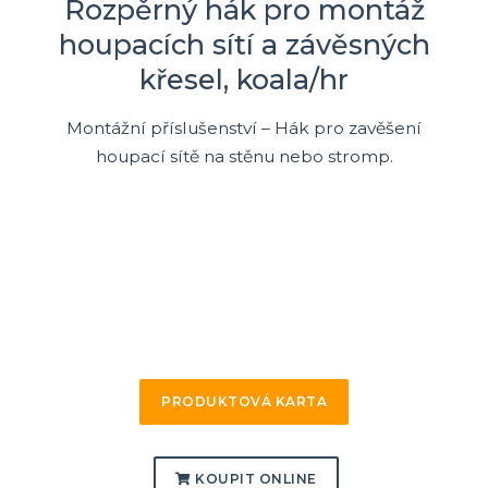
Rozpěrný hák pro montáž
houpacích sítí a závěsných
křesel, koala/hr
Montážní příslušenství – Hák pro zavěšení
houpací sítě na stěnu nebo stromp.
PRODUKTOVÁ KARTA
KOUPIT ONLINE