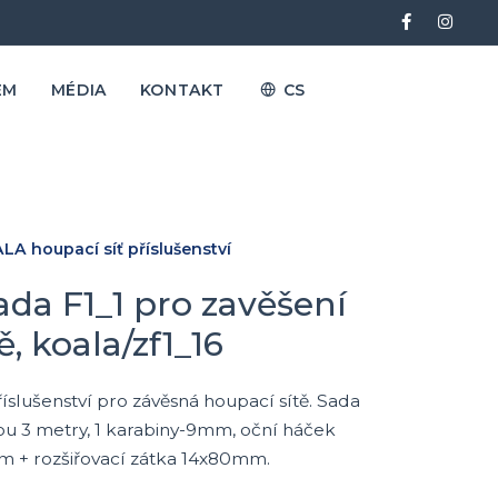
EM
MÉDIA
KONTAKT
CS
LA houpací síť příslušenství
da F1_1 pro zavěšení
, koala/zf1_16
slušenství pro závěsná houpací sítě. Sada
kou 3 metry, 1 karabiny-9mm, oční háček
 + rozšiřovací zátka 14x80mm.