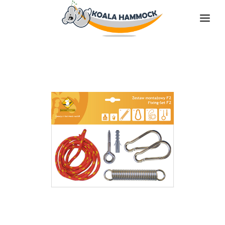
ÜBER UNS
ANGEBOT
GESCHÄFTE
BLEIBE VERTEILER
DIE MEDIEN
KONTAKT
DE