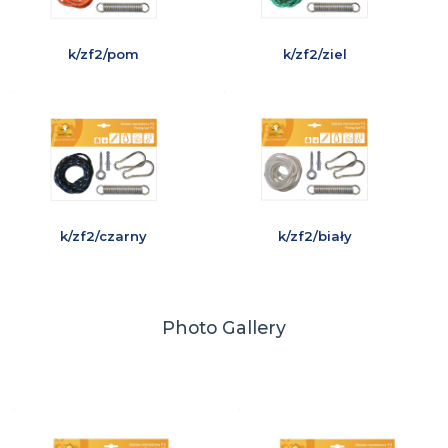
k/zf2/pom
k/zf2/ziel
k/zf2/czarny
k/zf2/biały
Photo Gallery