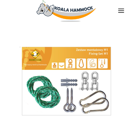
ÜBER UNS
ANGEBOT
GESCHÄFTE
BLEIBE VERTEILER
DIE MEDIEN
KONTAKT
DE