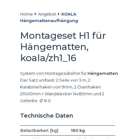
Home
Angebot
KOALA
Hängemattenaufhängung
Montageset H1 für
Hängematten,
koala/zh1_16
System von Montagezubehör für
Hängematten
.
Der Satz umfasst: 2 Seile von 3 m, 2
Karabinerhaken von 9mm, 2 Ösenhaken
210x10mm + Wandstecker 14x80mm und 2
Gelenke Ø 8.0.
Technische Daten
Belastbarkeit [kg]:
160 kg