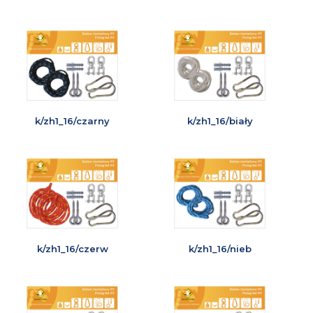
k/zh1_16/czarny
k/zh1_16/biały
k/zh1_16/czerw
k/zh1_16/nieb