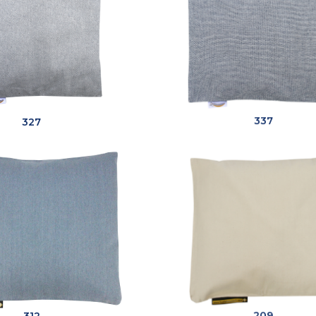
327
337
312
209