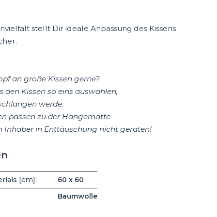
vielfalt stellt Dir ideale Anpassung des Kissens
cher.
opf an große Kissen gerne?
us den Kissen so eins auswählen,
schlangen werde.
ben passen zu der Hängematte
Inhaber in Enttäuschung nicht geraten!
en
ials [cm]:
60 x 60
Baumwolle