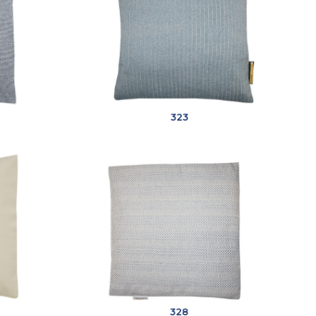
323
328