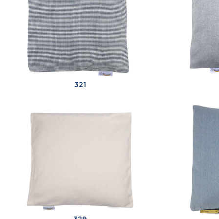
321
329