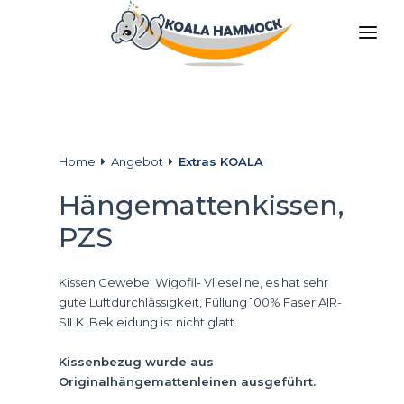
ÜBER UNS
ANGEBOT
GESCHÄFTE
Home
Angebot
Extras KOALA
BLEIBE VERTEILER
Hängemattenkissen,
DIE MEDIEN
PZS
KONTAKT
Kissen Gewebe: Wigofil- Vlieseline, es hat sehr
DE
gute Luftdurchlässigkeit, Füllung 100% Faser AIR-
SILK. Bekleidung ist nicht glatt.
Kissenbezug wurde aus
Originalhängemattenleinen ausgeführt.