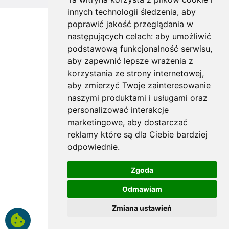
innych technologii śledzenia, aby
poprawić jakość przeglądania w
następujących celach:
aby umożliwić
podstawową funkcjonalność serwisu
,
aby zapewnić lepsze wrażenia z
korzystania ze strony internetowej
,
aby zmierzyć Twoje zainteresowanie
naszymi produktami i usługami oraz
personalizować interakcje
marketingowe
,
aby dostarczać
reklamy które są dla Ciebie bardziej
odpowiednie
.
Zgoda
Odmawiam
Zmiana ustawień