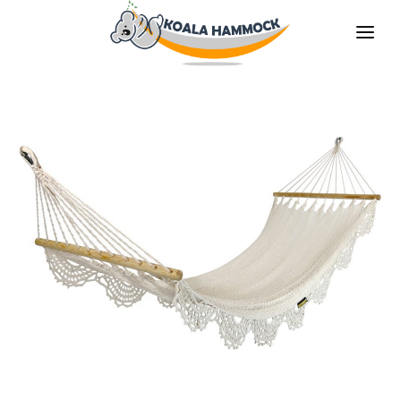
QUIÉNES SOMOS
OFRECER
TIENDAS
HÁGATE EL DISTRIBUDOR
MEDIOS
CONTACTO
ES