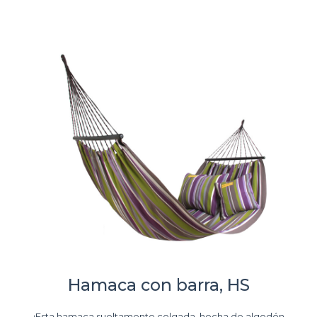
Hamaca con barra, HS
¡Esta hamaca sueltamente colgada, hecha de algodón