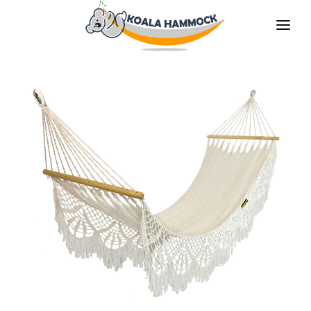
QUIÉNES SOMOS
OFRECER
TIENDAS
HÁGATE EL DISTRIBUDOR
MEDIOS
CONTACTO
ES