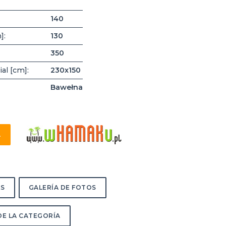
140
]:
130
350
al [cm]:
230x150
Bawełna
A
ES
GALERÍA DE FOTOS
E LA CATEGORÍA