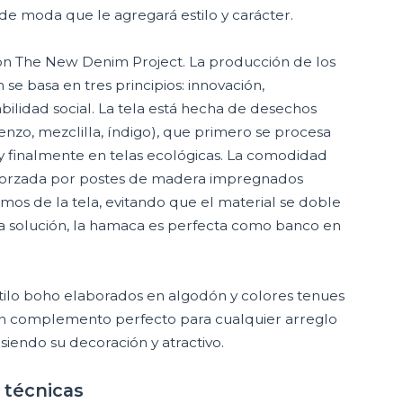
 de moda que le agregará estilo y carácter.
ón The New Denim Project. La producción de los
e basa en tres principios: innovación,
bilidad social. La tela está hecha de desechos
lienzo, mezclilla, índigo), que primero se procesa
o y finalmente en telas ecológicas. La comodidad
eforzada por postes de madera impregnados
os de la tela, evitando que el material se doble
sta solución, la hamaca es perfecta como banco en
stilo boho elaborados en algodón y colores tenues
n complemento perfecto para cualquier arreglo
 siendo su decoración y atractivo.
 técnicas