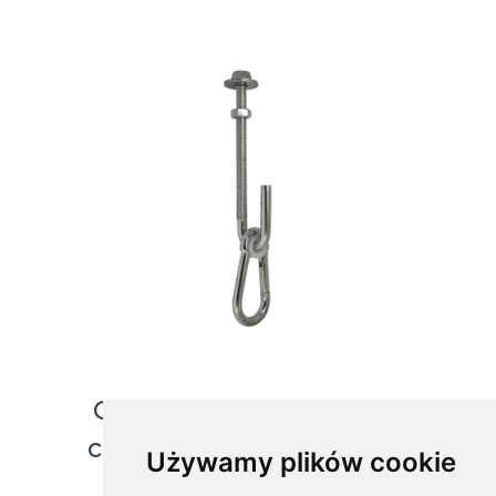
Gancho para montar un
columpio en una viga de
Używamy plików cookie
madera, MHB-130