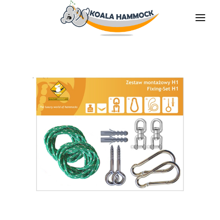
QUIÉNES SOMOS
OFRECER
TIENDAS
HÁGATE EL DISTRIBUDOR
MEDIOS
CONTACTO
ES