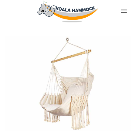
QUIÉNES SOMOS
OFRECER
TIENDAS
HÁGATE EL DISTRIBUDOR
MEDIOS
CONTACTO
ES