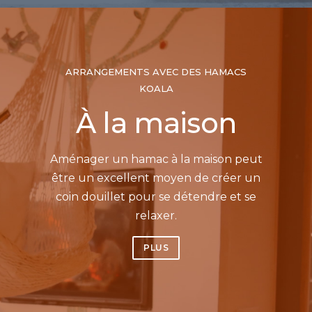
ARRANGEMENTS AVEC DES HAMACS
KOALA
À la maison
Aménager un hamac à la maison peut
être un excellent moyen de créer un
coin douillet pour se détendre et se
relaxer.
PLUS