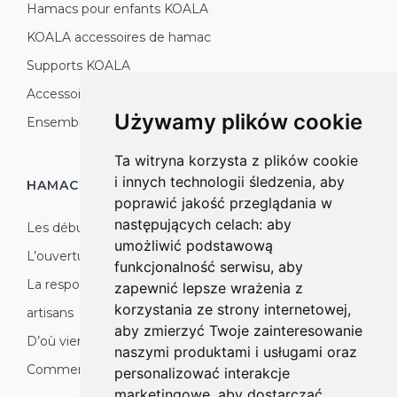
Hamacs pour enfants KOALA
KOALA accessoires de hamac
Supports KOALA
Accessoires KOALA
Używamy plików cookie
Ensembles de jardin KOALA
Ta witryna korzysta z plików cookie
i innych technologii śledzenia, aby
HAMACS KOALA
PRODUCTION
poprawić jakość przeglądania w
następujących celach:
aby
Les débuts
umożliwić podstawową
L’ouverture sur le monde
funkcjonalność serwisu
,
aby
La responsabilité sociale : nature, environnement,
zapewnić lepsze wrażenia z
korzystania ze strony internetowej
,
artisans
aby zmierzyć Twoje zainteresowanie
D’où vient le produit
naszymi produktami i usługami oraz
Comment nous organisons la production
personalizować interakcje
marketingowe
,
aby dostarczać